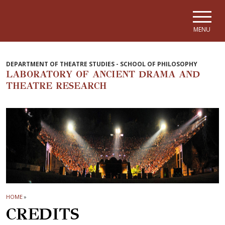
Skip to main navigation
Skip to main content
Skip to page footer
MENU
DEPARTMENT OF THEATRE STUDIES - SCHOOL OF PHILOSOPHY
LABORATORY OF ANCIENT DRAMA AND
THEATRE RESEARCH
HOME
»
CREDITS